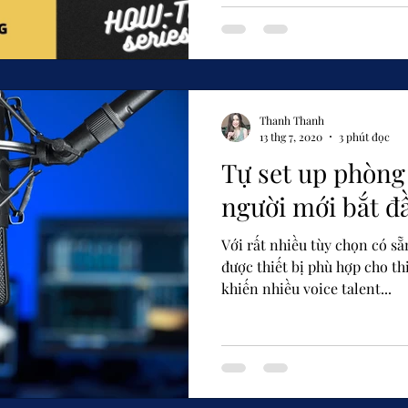
Thanh Thanh
13 thg 7, 2020
3 phút đọc
Tự set up phòng 
người mới bắt đ
Với rất nhiều tùy chọn có sẵ
được thiết bị phù hợp cho th
khiến nhiều voice talent...