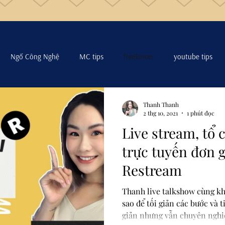
Ngố Công Nghệ
MC tips
freelancer
youtube tips
Thanh Thanh
2 thg 10, 2021
1 phút đọc
Live stream, tổ
trực tuyến đơn g
Restream
Thanh live talkshow cùng k
sao để tối giản các bước và 
giản nhưng vẫn chuyên nghi