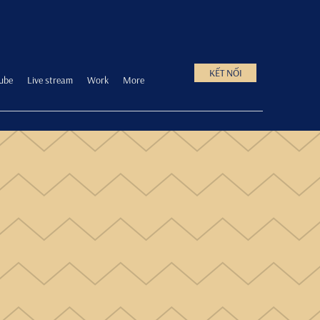
KẾT NỐI
ube
Live stream
Work
More