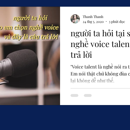
Thanh Thanh
24 thg 5, 2020
3 phút đọc
người ta hỏi tại
nghề voice talen
trả lời
"Voice talent là nghề nói ra t
Em nói thật chứ không đùa c
lại không dễ như thế.