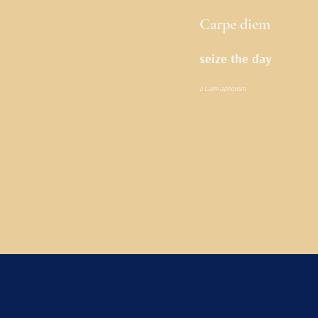
Carpe diem
seize the day
a Latin aphorism