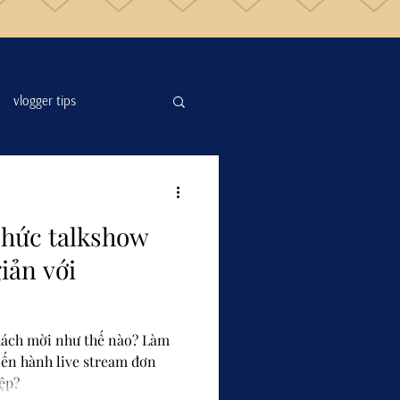
vlogger tips
 chức talkshow
iản với
hách mời như thế nào? Làm
tiến hành live stream đơn
ệp?