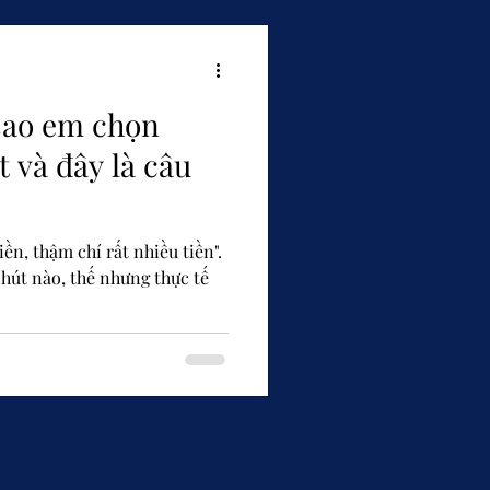
 sao em chọn
t và đây là câu
iền, thậm chí rất nhiều tiền".
hút nào, thế nhưng thực tế