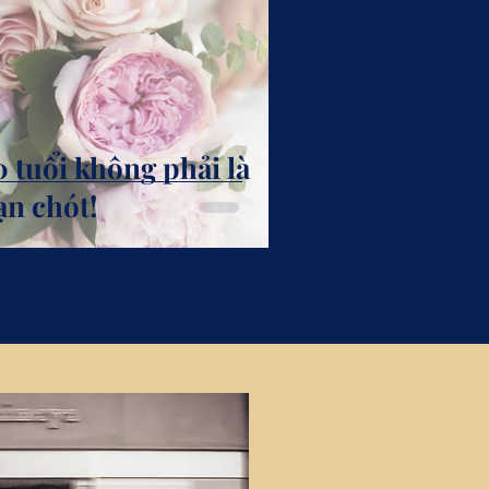
0 tuổi không phải là
ạn chót!