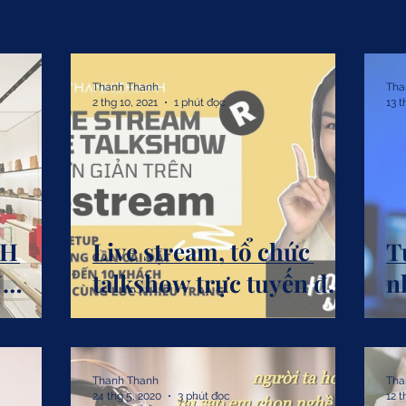
Thanh Thanh
Tha
2 thg 10, 2021
1 phút đọc
13 t
NH
Live stream, tổ chức
T
N
talkshow trực tuyến đơn
n
ỬA
giản với Restream
đ
TẠI
Thanh Thanh
Tha
24 thg 5, 2020
3 phút đọc
12 t