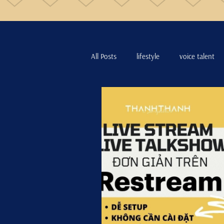
All Posts
lifestyle
voice talent
Live stream tip