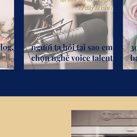
log,
người ta hỏi tại sao em
3
chọn nghề voice talent
h
và đây là câu trả lời