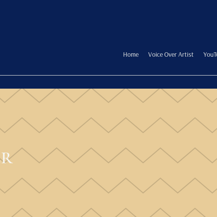
Home
Voice Over Artist
YouT
ER