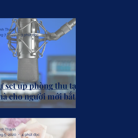
nh Thanh
hg 7, 2020
3 phút đọc
ự set up phòng thu tại
hà cho người mới bắt
ầu
nh Thanh
hg 5, 2020
4 phút đọc