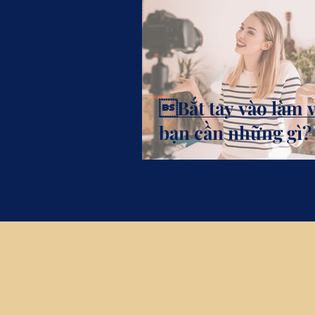
Bắt tay vào làm v
bạn cần những gì?